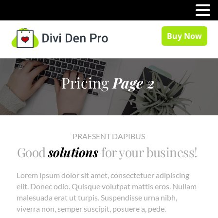
MENU
Buy Now
Pricing
Page 2
PRAESENT DAPIBUS
Good
solutions
for your business!
Lorem ipsum dolor sit amet, consectetuer adipiscing
elit. Donec odio. Quisque volutpat mattis eros. Nullam
malesuada erat ut turpis. Suspendisse urna nibh,
viverra non, semper suscipit, posuere a, pede.