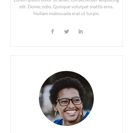
elit. Donec odio. Quisque volutpat mattis eros.
Nullam malesuada erat ut turpis.